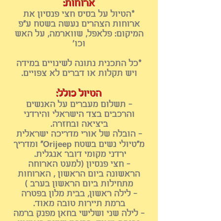
ארוחות:
*הטיול על בסיס חצי פנסיון את
ארוחות הצהרים נעשה בשטח ע"פ
המיקום: פלאפל, שווארמה, על האש
וכו'
*
כל התכנית נתונה לשינויים במידה
ויש תקלות או דברים לא צפויים.
הטיול כולל:
- תשלום מעברים על האנשים
והרכבים בצד הישראלי והירדני
ביציאה ובחזרה.
- הובלה של אורי מדריכה י
שראלית
מ"טיולי נשים בשטח Orijeep" ומדריך
ירדנ
י מקומי דובר אנגלית.
- חצי פנסיון (למעט הארו
חה
הראשונה ביום הראשון , הארוחות
מתחילות ביום הראשון בערב )
- לילה ראשון, בבית מלון בפטרה
ברמת תיירות טובה מאוד
.
- לילה שני ושלישי בחאן מפנק ברמה