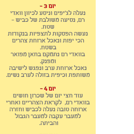
יום 3 -
נעלה לג'יפים וניסע לכיוון וואדי
רם,
​נסיעה משולבת של כביש -
שטח.
נעשה הפסקות לתצפיות בנקודות
הכי יפות ונאכל ארוחת צהרים
בשטח.
בוואדי רם נתמקם בחאן מפואר
ומפנק.
נאכל ארוחת ערב ונפגש לישיבה
משותפת וכיפית בזולה לערב נשים.
יום 4 -
עוד חצי יום של שכרון חושים
בוואדי רם, לקראת הצהריים ואחרי
ארוחה טובה נעלה לכביש וחזרה
למעבר עקבה למעבר הגבול
והביתה.