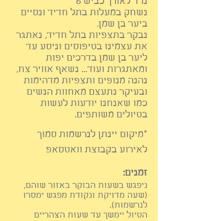
נרד
לאורך כביש 6
נשחק במעלות בתל חדיד ונסיים
ביער בן שמן.
נבקר בתצפיות בתל חדיד, נאתגר
את עצמינו בטיפוסים וניסע עד
ליער בן שמן בדרכים יפות
ומאתגרות ועוד... נשאף אוויר צח,
נהנה מנופים ותצפיות מדהימות
ובעיקר נתעצם מאחוות הנשים
כמו שאנחנו יודעות לעשות
בטיולים משותפים.
*מיקום יינתן לנרשמות סמוך
לאיר
וע בקבוצת וואטסאפ
זמנים:
ניפגש בשעות הבוקר באזור שוהם,
(שעה מדויקת ונקודת מפגש ימסרו
לנרשמות).
הטיול יימשך עד
שעות
הצהריים