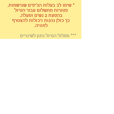
* שימו לב בעלות הג'יפים שנרשמות,
פטורות מתשלום עבור הטיול
בהסעת 2 נשים ומעלה,
כך כולן נהנות ויכולות להצטרף
לחוויה.
*** מסלול הטיול נתון לשינויים
בהתאם לתנאי השטח,
תנאי מזג האוויר וקצב התקדמות
הקבוצה.
מוזמנות לפרסם בין חברות.
להרשמה
לתשלום מקדמה
לאחר הרישום יש לבצע תשלום מקדמה
נתראה ממש בקרוב...