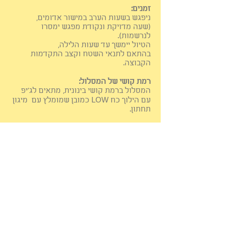
זמנים:
ניפגש בשעות הערב במישור אדומים,
(שעה מדויקת ונקודת מפגש ימסרו
לנרשמות).
הטיול יימשך עד שעות הלילה,
בהתאם לתנאי השטח וקצב התקדמות
הקבוצה.
רמת קושי של המסלול:
המסלול ברמת קושי בינונית, מתאים לג'יפ
עם הילוך כח LOW כמובן שמומלץ עם מיגון
תחתון.
יש להיערך לארוחת ערב
ולנשנושים ופינוקים
שבא לכן, מים לשתייה.
מוזמנות לפרסם בין חברות.
*תפתח קבוצה בוואטסאפ סמוך לטיול
לנרשמות.
המחיר כולל:
– הובלה,
– ג'יפ מוביל עם ציוד חילוץ,
– הדרכת נהיגת שטח למי שזקוקה,