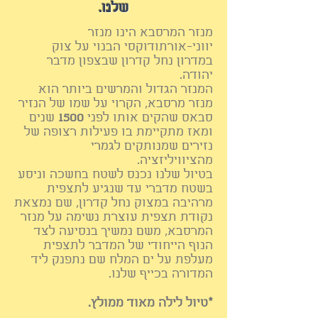
שלנו.
מנזר המרסבא הינו מנזר
יווני-אורתודוקסי הבנוי על צוק
במדרון נחל קדרון שבצפון מדבר
יהודה.
המנזר הגדול והמרשים ביותר הוא
מנזר מרסבא, הקרוי על שמו של הנזיר
סבאס שהקים אותו לפני
1500
שנים
ומאז מתקיימת בו פעילות רצופה של
נזירים שמנותקים לגמרי
מהציוויליזציה.
בטיול שלנו נכנס לשטח בחשכה וניסע
בשטח מדברי עד שנגיע לתצפית
מרהיבה במצוק נחל קדרון, שם נמצאת
נקודת תצפית עוצרת נשימה על מנזר
המרסבא, משם נמשיך בנסיעה לצד
הנוף הייחודי של המדבר לתצפית
מעלפת על ים המלח שם נתפנק ליד
המדורה בכייף שלנו.
*טיול לילה מאוד ממולץ.