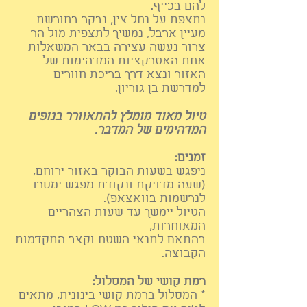
להם בכייף.
נתצפת על נחל צין, נבקר בחורשת
מעיין ארבל, נמשיך לתצפית מול הר
צרור נעשה עצירה בבאר המשאלות
אחת האטרקציות המדהימות של
האזור ונצא דרך בריכת חוורים
למדרשת בן גוריון.
טיול מאוד מומלץ להתאוורר בנופים
המדהימים של המדבר.
זמנים:
ניפגש בשעות הבוקר באזור ירוחם,
(שעה מדויקת ונקודת מפגש ימסרו
לנרשמות בוואצאפ).
הטיול יימשך עד
שעות
הצהריים
המאוחרות,
בהתאם לתנאי השטח וקצב התקדמות
הקבוצה.
רמת קושי של המסלול:
* המסלול ברמת קושי בינונית, מתאים