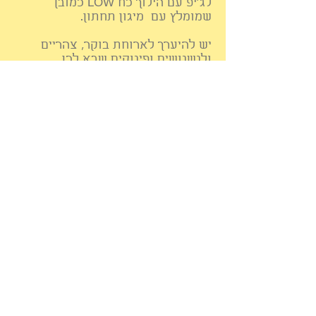
לג'יפ עם הילוך כח LOW כמובן
שמומלץ עם מיגון תחתון.
יש להיערך לארוחת בוקר, צהריים
ולנשנושים ופינוקים שבא לכן.
אנחנו כמובן נעשה ארוחה משותפת
כהרגלנו.
*תפתח קבוצה בוואטסאפ סמוך לטיול.
הטיול כולל:
הובלה, הסברים על האזור, שתייה
Back to Top
חמה וכיבוד קל.
מסלול הטיול נתון לשינויים בהתאם
לתנאי השטח,
תנאי מזג האוויר וקצב התקדמות
הקבוצה.
מוזמנות לפרסם בין חברות.
© כל הזכויות שמורות לטיולי נשים בשטח Orijeep
Website created by- Oriart
להרשמה