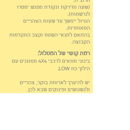
חרובית,
(שעה מדויקת ונקודת מפגש ימסרו
לנרשמות).
הטיול יימשך עד
שעות
הצהריים
המאוחרות,
בהתאם לתנאי השטח וקצב התקדמות
הקבוצה.
רמת קושי של המסלול:
בינוני מתאים לרכבי 4X4 ממוגנים עם
הילוך כח LOW.
יש להיערך לארוחת בוקר, צהריים
ולנשנושים ופינוקים שבא לכן.
אנחנו כמובן נעשה ארוחה משותפת
כהרגלנו.
*תפתח קבוצה בוואטסאפ סמוך לטיול.
המחיר כולל: