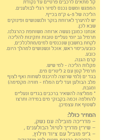
קל מתאים לרכבים פרטיים עד נקודת
המפגש
ומשם נכנס לסיור רגלי ל
בולענים.
הליכה של 4-5 ק"מ בכייף
.
יש
להיערך
לארוחת בוקר ו
לנשנושים ופינ
וקים
שבא לכן.
אנחנו כמובן נעשה ארוחה משותפת כהר
גלנו
.
תרמיל גב יומי
נעליים טובות ותקינות להליכה
לקחת בחשבון שנכנסים למים/מתלכלכים,
כובע/כיסוי ראש, אוכל ונשנושים למהלך היום.
כובע.
קרם הגנה.
מקלות הליכה - למי שיש.
תרמיל קטן עם 2 ליטרים מים.
בגד ים (למי שרוצה להיכנס לשחות ואף לצוף
מלב הבולען ועד לים המלח - חוויה מקסימה)
ומגבת.
* ממליצה להשאיר ברכבים בגדים ונעליים
להחלפה וכמה בקבוקי מים במידה ותרצו
לשטוף את עצמיכן.
המחיר כולל:
– מדריכה מובילה עם נשק,
– שירין מדריך לטיול הבולענים
,
– ג'יפ מוביל עם ציוד חילוץ,