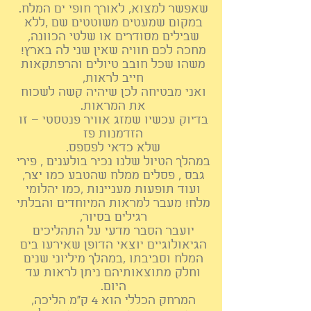
שאפשר למצוא, לאורך חופי ים המלח.
במקום שמעטים משוטטים שם ,ללא
שבילים מסודרים או שלטי הכוונה,
מחכה לכם חוויה שאין שני לה בארץ!
משהו שכל חובב טיולים והרפתקאות
חייב לראות,
ואני מבטיחה לכן שיהיה קשה לשכוח
את המראות.
בדיוק עכשיו שמזג אוויר פנטסטי – זו
הזדמנות פז
שלא כדאי לפספס.
במהלך הטיול ש
לנו נכיר בולענים , פירי
גבס , פסלים ממלח שהטבע כמו יצר,
ועוד תופעות מעניינות ,כמו יהלומי
מלח! מעבר למרא
ות המיוחדים והבלתי
רגילים בסיור,
יועבר הסבר מדעי על התהליכים
הגיאולוגיים יוצאי הדופן שאירעו בים
המלח וסביבתו ,במהלך מיליוני שנים
וחלק מתוצאותיהם ניתן לראות עד
היום
.
המרחק הכללי הוא 4 ק"מ הליכה,