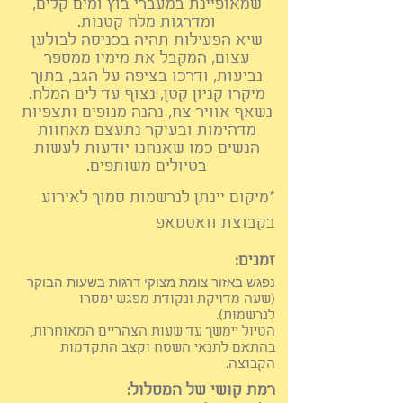
שמאופיינת במעברי בוץ ומים קלים,
ומדרגות מלח קטנות.
שיא הפעילות תהיה בכניסה לבולען
עצום, המקבל את מימיו ממספר
נביעות, ודרכו בציפה על הגב, בתוך
מיקרו קניון קטן, נצוף עד לים המלח.
נשאף אוויר צח, נהנה מנופים ותצפיות
מדהימות ובעיקר נתעצם מאחוות
הנשים כמו שאנחנו יודעות לעשות
בטיולים משותפים.
*מיקום יינתן לנרשמות סמוך לאיר
וע
בקבוצת וואטסאפ
זמנים:
נפגש באזור צומת מצוקי דרגות בשעות הבוקר
(שעה מדויקת ונקודת מפגש ימסרו
לנרשמות).
הטיול יימשך עד
שעות
הצהריים המאוחרות,
בהתאם לתנאי השט
ח וקצב התקדמות
הקבוצה.
רמת קושי של המסלול: